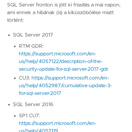
SQL Server fronton is jött ki frissítés a mai napon,
ami ennek a hibának (is) a kiküszöbölése miatt
történt:
SQL Server 2017
RTM GDR:
https://support.microsoft.com/en-
us/help/4057122/description-of-the-
security-update-for-sql-server-2017-gdr
CU3:
https://support.microsoft.com/en-
us/help/4052987/cumulative-update-3-
for-sql-server-2017
SQL Server 2016
SP1 CU7:
https://support.microsoft.com/en-
us/help/4057119