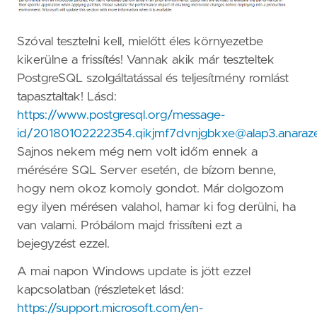
Szóval tesztelni kell, mielőtt éles környezetbe
kikerülne a frissítés! Vannak akik már teszteltek
PostgreSQL szolgáltatással és teljesítmény romlást
tapasztaltak! Lásd:
https://www.postgresql.org/message-
id/20180102222354.qikjmf7dvnjgbkxe@alap3.anaraze
Sajnos nekem még nem volt időm ennek a
mérésére SQL Server esetén, de bízom benne,
hogy nem okoz komoly gondot. Már dolgozom
egy ilyen mérésen valahol, hamar ki fog derülni, ha
van valami. Próbálom majd frissíteni ezt a
bejegyzést ezzel.
A mai napon Windows update is jött ezzel
kapcsolatban (részleteket lásd:
https://support.microsoft.com/en-