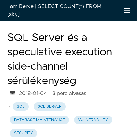
I am Berke | SELECT COUNT(*) FROM
[sky]
SQL Server és a
speculative execution
side-channel
sérülékenység
2018-01-04
· 3 perc olvasás
·
SQL
SQL SERVER
DATABASE MAINTENANCE
VULNERABILITY
SECURITY