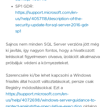
SP1 GDR:
https://support.microsoft.com/en-
us/help/4057118/description-of-the-
security-update-for-sql-server-2016-gdr-
sp1
Sajnos nem minden SQL Server verzióra jött még
ki javítás, így nagyon fontos, hogy a hivatkozott
leírásokat figyelmesen olvasva, izolációt alkalmazva
próbáljuk védeni a környezeteket.
Szerencsére ki/be lehet kapcsolni a Windows
frissítés által hozott változtatásokat, persze csak
Registry módosításokkal. Ezt a
https://support.microsoft.com/en-
us/help/4072698/windows-server-guidance-to-
protect-against-the-speculative-execution
oldalon