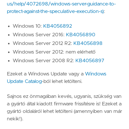
us/help/4072698/windows-server-guidance-to-
protect-against-the-speculative-execution-s)
:
Windows 10:
KB4056892
Windows Server 2016:
KB4056890
Windows Server 2012 R2:
KB4056898
Windows Server 2012: nem elérhető
Windows Server 2008 R2:
KB4056897
Ezeket a Windows Update vagy a
Windows
Update Catalog
-ból lehet letölteni.
Sajnos ez önmagában kevés, ugyanis, szükség van
a gyártó által kiadott firmware frissítésre is! Ezeket a
gyártó oldaláról lehet letölteni (amennyiben van már
nekik!).