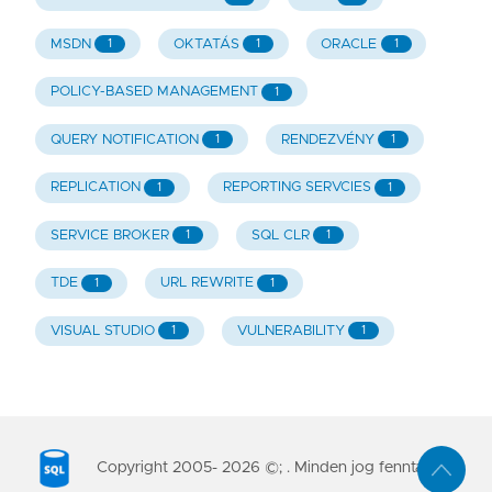
MSDN
OKTATÁS
ORACLE
1
1
1
POLICY-BASED MANAGEMENT
1
QUERY NOTIFICATION
RENDEZVÉNY
1
1
REPLICATION
REPORTING SERVCIES
1
1
SERVICE BROKER
SQL CLR
1
1
TDE
URL REWRITE
1
1
VISUAL STUDIO
VULNERABILITY
1
1
Copyright 2005-
2026
©; . Minden jog fenntartva.