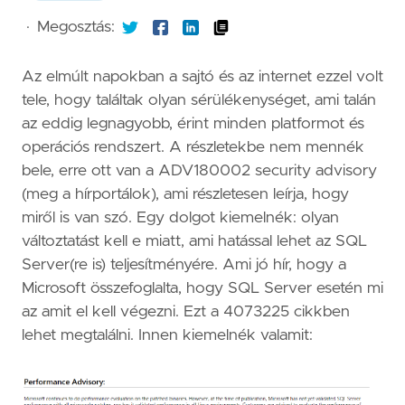
·
Megosztás:
Az elmúlt napokban a sajtó és az internet ezzel volt
tele, hogy találtak olyan sérülékenységet, ami talán
az eddig legnagyobb, érint minden platformot és
operációs rendszert. A részletekbe nem mennék
bele, erre ott van a ADV180002 security advisory
(meg a hírportálok), ami részletesen leírja, hogy
miről is van szó. Egy dolgot kiemelnék: olyan
változtatást kell e miatt, ami hatással lehet az SQL
Server(re is) teljesítményére. Ami jó hír, hogy a
Microsoft összefoglalta, hogy SQL Server esetén mi
az amit el kell végezni. Ezt a 4073225 cikkben
lehet megtalálni. Innen kiemelnék valamit: