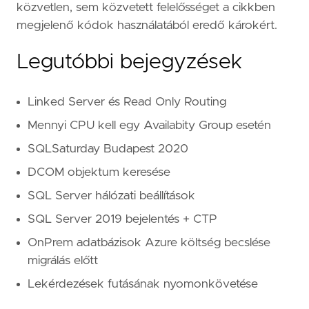
közvetlen, sem közvetett felelősséget a cikkben
megjelenő kódok használatából eredő károkért.
Legutóbbi bejegyzések
Linked Server és Read Only Routing
Mennyi CPU kell egy Availabity Group esetén
SQLSaturday Budapest 2020
DCOM objektum keresése
SQL Server hálózati beállítások
SQL Server 2019 bejelentés + CTP
OnPrem adatbázisok Azure költség becslése
migrálás előtt
Lekérdezések futásának nyomonkövetése