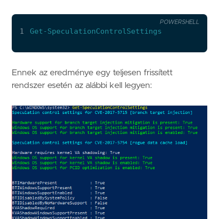
POWERSHELL
1
Get-SpeculationControlSettings
Ennek az eredménye egy teljesen frissített
rendszer esetén az alábbi kell legyen: