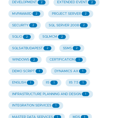
DEVELOPMENT
EXTENDED EVENT
2
2
MVPAWARD
PROJECT SERVER
2
2
SECURITY
SQL SERVER 2008
2
2
SQLIO
SQLMCM
2
2
SQLSATBUDAPEST
SSMS
2
2
WINDOWS
CERTIFICATION
2
1
DEMO SCRIPT
DYNAMICS AX
1
1
ENGLISH
IIS
IIS 7.5
1
1
1
INFRASTRUCTURE PLANNING AND DESIGN
1
INTEGRATION SERVICES
1
MASTER DATA SERVICES
MDS
1
1