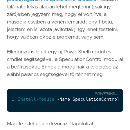
található leírás alapján lehet megtenni (csak így
zárójelben jegyzem meg, hogy el volt írva, a
második esetben a végén lemaradt egy f betű,
jeleztem én is, azóta javították). Így lehet tesztelni,
hogy valóban okoz e problémát vagy sem.
Ellenőrizni is lehet egy új PowerShell modul és
cmdlet segítségével, a SpeculationControl modullal
a beállításokat. Ennek a modulnak a telepítése az
alábbi parancs segítségével történhet meg:
POWERSHELL
1
Install-Module
-Name
SpeculationControl
Majd le is lehet kérdezni az állapotokat: