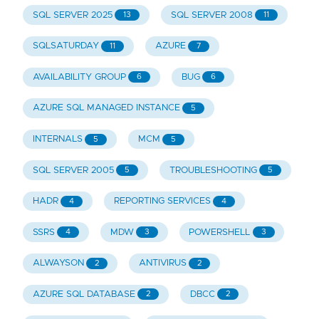
SQL SERVER 2025
SQL SERVER 2008
13
11
SQLSATURDAY
AZURE
11
7
AVAILABILITY GROUP
BUG
6
6
AZURE SQL MANAGED INSTANCE
5
INTERNALS
MCM
5
5
SQL SERVER 2005
TROUBLESHOOTING
5
5
HADR
REPORTING SERVICES
4
4
SSRS
MDW
POWERSHELL
4
3
3
ALWAYSON
ANTIVIRUS
2
2
AZURE SQL DATABASE
DBCC
2
2