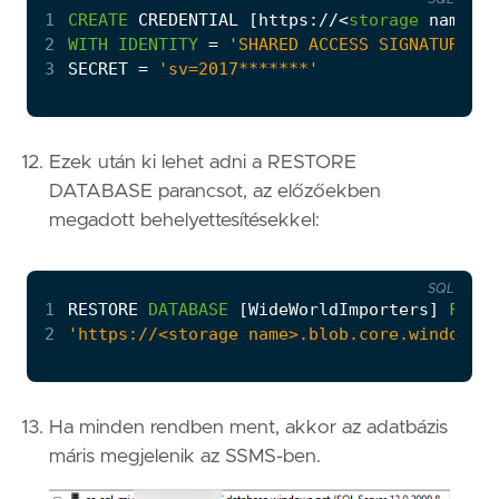
1
CREATE
CREDENTIAL
[
https
:
//<
storage
name
>
.
b
2
WITH
IDENTITY
=
'SHARED ACCESS SIGNATURE'
,
3
SECRET
=
'sv=2017*******'
Ezek után ki lehet adni a RESTORE
DATABASE parancsot, az előzőekben
megadott behelyettesítésekkel:
SQL
1
RESTORE
DATABASE
[
WideWorldImporters
]
FROM
2
'https://<storage name>.blob.core.windows.n
Ha minden rendben ment, akkor az adatbázis
máris megjelenik az SSMS-ben.