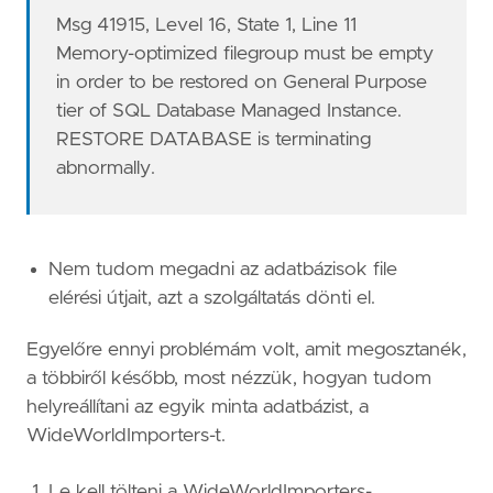
Msg 41915, Level 16, State 1, Line 11
Memory-optimized filegroup must be empty
in order to be restored on General Purpose
tier of SQL Database Managed Instance.
RESTORE DATABASE is terminating
abnormally.
Nem tudom megadni az adatbázisok file
elérési útjait, azt a szolgáltatás dönti el.
Egyelőre ennyi problémám volt, amit megosztanék,
a többiről később, most nézzük, hogyan tudom
helyreállítani az egyik minta adatbázist, a
WideWorldImporters-t.
Le kell tölteni a WideWorldImporters-