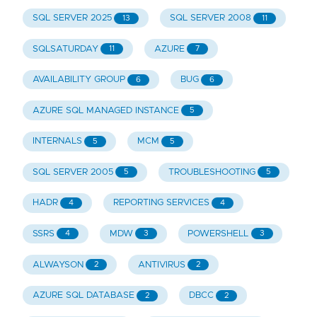
SQL SERVER 2025
SQL SERVER 2008
13
11
SQLSATURDAY
AZURE
11
7
AVAILABILITY GROUP
BUG
6
6
AZURE SQL MANAGED INSTANCE
5
INTERNALS
MCM
5
5
SQL SERVER 2005
TROUBLESHOOTING
5
5
HADR
REPORTING SERVICES
4
4
SSRS
MDW
POWERSHELL
4
3
3
ALWAYSON
ANTIVIRUS
2
2
AZURE SQL DATABASE
DBCC
2
2