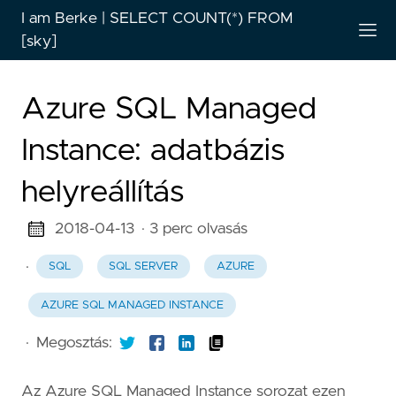
I am Berke | SELECT COUNT(*) FROM
[sky]
Azure SQL Managed
Instance: adatbázis
helyreállítás
2018-04-13
· 3 perc olvasás
·
SQL
SQL SERVER
AZURE
AZURE SQL MANAGED INSTANCE
·
Megosztás:
Az Azure SQL Managed Instance sorozat ezen