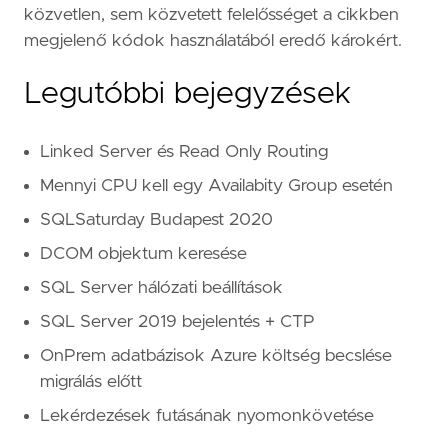
közvetlen, sem közvetett felelősséget a cikkben
megjelenő kódok használatából eredő károkért.
Legutóbbi bejegyzések
Linked Server és Read Only Routing
Mennyi CPU kell egy Availabity Group esetén
SQLSaturday Budapest 2020
DCOM objektum keresése
SQL Server hálózati beállítások
SQL Server 2019 bejelentés + CTP
OnPrem adatbázisok Azure költség becslése
migrálás előtt
Lekérdezések futásának nyomonkövetése