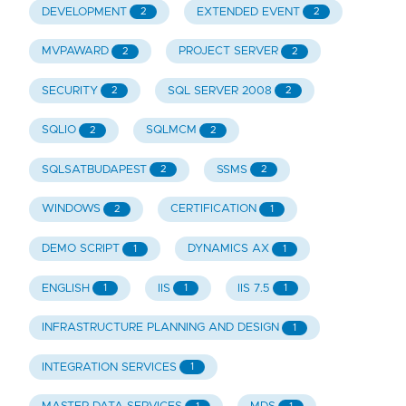
DEVELOPMENT
EXTENDED EVENT
2
2
MVPAWARD
PROJECT SERVER
2
2
SECURITY
SQL SERVER 2008
2
2
SQLIO
SQLMCM
2
2
SQLSATBUDAPEST
SSMS
2
2
WINDOWS
CERTIFICATION
2
1
DEMO SCRIPT
DYNAMICS AX
1
1
ENGLISH
IIS
IIS 7.5
1
1
1
INFRASTRUCTURE PLANNING AND DESIGN
1
INTEGRATION SERVICES
1