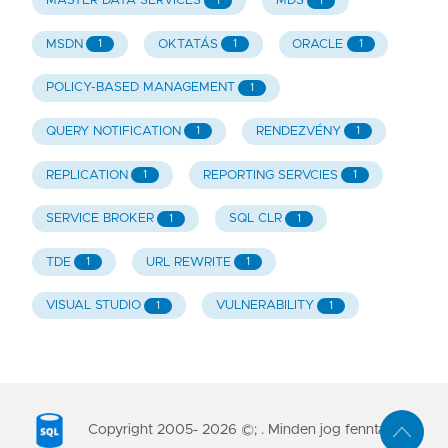
MASTER DATA SERVICES
MDS
1
1
MSDN
OKTATÁS
ORACLE
1
1
1
POLICY-BASED MANAGEMENT
1
QUERY NOTIFICATION
RENDEZVÉNY
1
1
REPLICATION
REPORTING SERVCIES
1
1
SERVICE BROKER
SQL CLR
1
1
TDE
URL REWRITE
1
1
VISUAL STUDIO
VULNERABILITY
1
1
Copyright 2005-
2026
©; . Minden jog fenntartva.