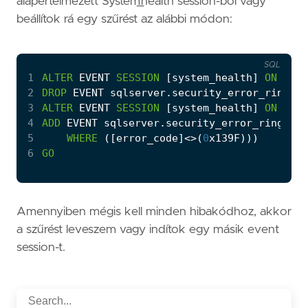
alapértelmezett System_health session-ből vagy
beállítok rá egy szűrést az alábbi módon:
SQL
1
ALTER
EVENT
SESSION
[
system_health
]
ON
SERV
2
DROP
EVENT
sqlserver
.
security_error_ring_bu
3
ALTER
EVENT
SESSION
[
system_health
]
ON
SERV
4
ADD
EVENT
sqlserver
.
security_error_ring_buf
5
WHERE
([
error_code
]
<>
(
0
x139F
)))
6
GO
Amennyiben mégis kell minden hibakódhoz, akkor
a szűrést leveszem vagy indítok egy másik event
session-t.