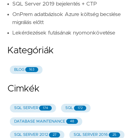
SQL Server 2019 bejelentés + CTP
OnPrem adatbázisok Azure költség becslése
migrálás előtt
Lekérdezések futásának nyomonkövetése
Kategóriák
BLOG
163
Cimkék
SQL SERVER
SQL
174
172
DATABASE MAINTENANCE
48
SQL SERVER 2012
SQL SERVER 2016
27
25