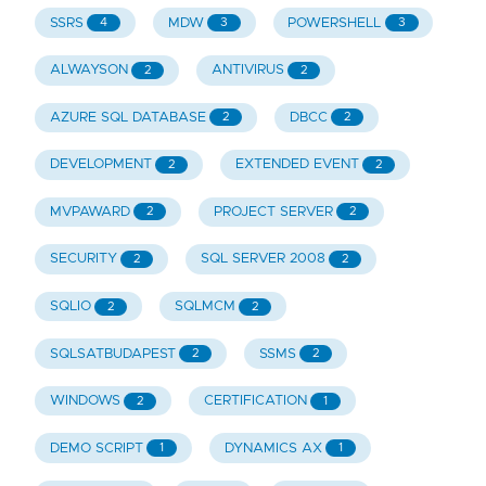
SSRS
MDW
POWERSHELL
4
3
3
ALWAYSON
ANTIVIRUS
2
2
AZURE SQL DATABASE
DBCC
2
2
DEVELOPMENT
EXTENDED EVENT
2
2
MVPAWARD
PROJECT SERVER
2
2
SECURITY
SQL SERVER 2008
2
2
SQLIO
SQLMCM
2
2
SQLSATBUDAPEST
SSMS
2
2
WINDOWS
CERTIFICATION
2
1
DEMO SCRIPT
DYNAMICS AX
1
1