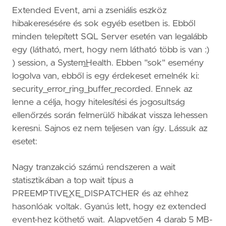
Extended Event, ami a zseniális eszköz
hibakeresésére és sok egyéb esetben is. Ebből
minden telepített SQL Server esetén van legalább
egy (látható, mert, hogy nem látható több is van :)
) session, a System_Health. Ebben "sok" esemény
logolva van, ebből is egy érdekeset emelnék ki:
security_error_ring_buffer_recorded. Ennek az
lenne a célja, hogy hitelesítési és jogosultság
ellenőrzés során felmerülő hibákat vissza lehessen
keresni. Sajnos ez nem teljesen van így. Lássuk az
esetet:
Nagy tranzakció számú rendszeren a wait
statisztikában a top wait típus a
PREEMPTIVE_XE_DISPATCHER és az ehhez
hasonlóak voltak. Gyanús lett, hogy ez extended
event-hez köthető wait. Alapvetően 4 darab 5 MB-