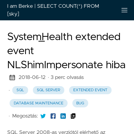
I am Berke | SELECT COUNT(*) FROM
[sky]
System_Health extended
event
NLShimImpersonate hiba
2018-06-12
· 3 perc olvasás
·
SQL
SQL SERVER
EXTENDED EVENT
DATABASE MAINTENANCE
BUG
·
Megosztás:
SQL Server 2008-as verziótól elérhető az