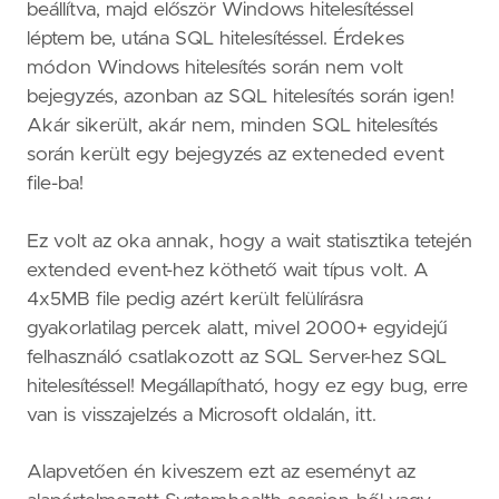
beállítva, majd először Windows hitelesítéssel
léptem be, utána SQL hitelesítéssel. Érdekes
módon Windows hitelesítés során nem volt
bejegyzés, azonban az SQL hitelesítés során igen!
Akár sikerült, akár nem, minden SQL hitelesítés
során került egy bejegyzés az exteneded event
file-ba!
Ez volt az oka annak, hogy a wait statisztika tetején
extended event-hez köthető wait típus volt. A
4x5MB file pedig azért került felülírásra
gyakorlatilag percek alatt, mivel 2000+ egyidejű
felhasználó csatlakozott az SQL Server-hez SQL
hitelesítéssel! Megállapítható, hogy ez egy bug, erre
van is visszajelzés a Microsoft oldalán, itt.
Alapvetően én kiveszem ezt az eseményt az