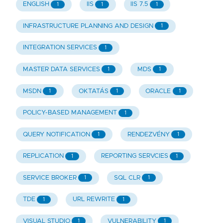
ENGLISH
IIS
IIS 7.5
1
1
1
INFRASTRUCTURE PLANNING AND DESIGN
1
INTEGRATION SERVICES
1
MASTER DATA SERVICES
MDS
1
1
MSDN
OKTATÁS
ORACLE
1
1
1
POLICY-BASED MANAGEMENT
1
QUERY NOTIFICATION
RENDEZVÉNY
1
1
REPLICATION
REPORTING SERVCIES
1
1
SERVICE BROKER
SQL CLR
1
1
TDE
URL REWRITE
1
1
VISUAL STUDIO
VULNERABILITY
1
1