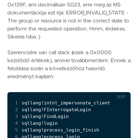
0x139F, ami decimálisan 5023, erre meg az MS
dokumentációja ezt írja: ERROR_INVALID_STATE -
The group or resource is not in the correct state to
perform the requested operation. Hmm, érdekes.
Sikeres hiba :)
Szerencsére van call stack (ezek a 0x0000
kezdődő értékek), amivel továbbmentem. Ennek a
feloldása során a következőhöz hasonló
eredményt kaptam:
TEXT
 1
 2
 3
 4
 5
 6