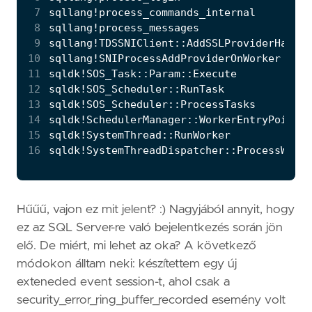
 7
 8
 9
10
11
12
13
14
15
16
Hűűű, vajon ez mit jelent? :) Nagyjából annyit, hogy
ez az SQL Server-re való bejelentkezés során jön
elő. De miért, mi lehet az oka? A következő
módokon álltam neki: készítettem egy új
exteneded event session-t, ahol csak a
security_error_ring_buffer_recorded esemény volt