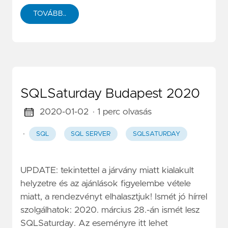
TOVÁBB..
SQLSaturday Budapest 2020
2020-01-02
· 1 perc olvasás
·
SQL
SQL SERVER
SQLSATURDAY
UPDATE: tekintettel a járvány miatt kialakult
helyzetre és az ajánlások figyelembe vétele
miatt, a rendezvényt elhalasztjuk! Ismét jó hírrel
szolgálhatok: 2020. március 28.-án ismét lesz
SQLSaturday. Az eseményre itt lehet