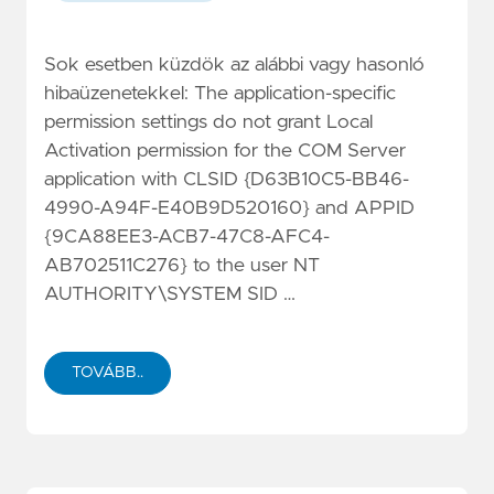
Sok esetben küzdök az alábbi vagy hasonló
hibaüzenetekkel: The application-specific
permission settings do not grant Local
Activation permission for the COM Server
application with CLSID {D63B10C5-BB46-
4990-A94F-E40B9D520160} and APPID
{9CA88EE3-ACB7-47C8-AFC4-
AB702511C276} to the user NT
AUTHORITY\SYSTEM SID …
TOVÁBB..