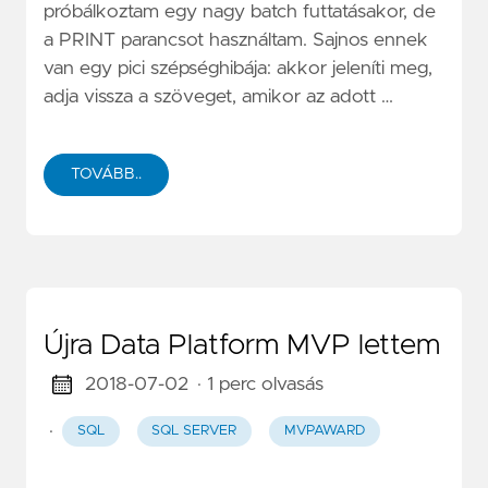
próbálkoztam egy nagy batch futtatásakor, de
a PRINT parancsot használtam. Sajnos ennek
van egy pici szépséghibája: akkor jeleníti meg,
adja vissza a szöveget, amikor az adott …
TOVÁBB..
Újra Data Platform MVP lettem
2018-07-02
· 1 perc olvasás
·
SQL
SQL SERVER
MVPAWARD