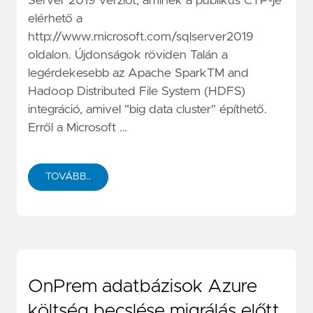
Server 2019 verziót, aminek a publikus CTP-je
elérhető a
http://www.microsoft.com/sqlserver2019
oldalon. Újdonságok röviden Talán a
legérdekesebb az Apache SparkTM and
Hadoop Distributed File System (HDFS)
integráció, amivel "big data cluster" építhető.
Erről a Microsoft …
TOVÁBB..
OnPrem adatbázisok Azure
költség becslése migrálás előtt