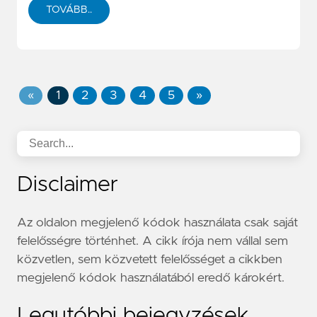
TOVÁBB..
«
1
2
3
4
5
»
Disclaimer
Az oldalon megjelenő kódok használata csak saját
felelősségre történhet. A cikk írója nem vállal sem
közvetlen, sem közvetett felelősséget a cikkben
megjelenő kódok használatából eredő károkért.
Legutóbbi bejegyzések