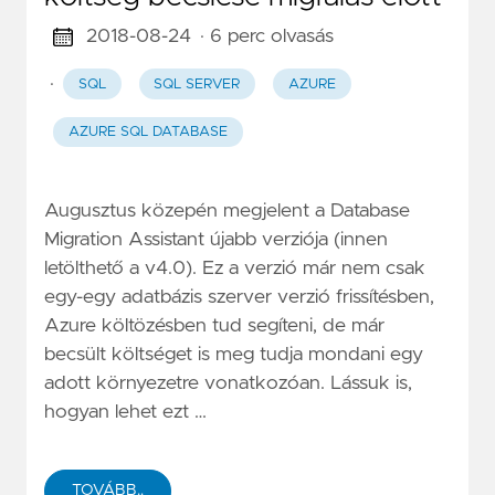
2018-08-24
· 6 perc olvasás
·
SQL
SQL SERVER
AZURE
AZURE SQL DATABASE
Augusztus közepén megjelent a Database
Migration Assistant újabb verziója (innen
letölthető a v4.0). Ez a verzió már nem csak
egy-egy adatbázis szerver verzió frissítésben,
Azure költözésben tud segíteni, de már
becsült költséget is meg tudja mondani egy
adott környezetre vonatkozóan. Lássuk is,
hogyan lehet ezt …
TOVÁBB..