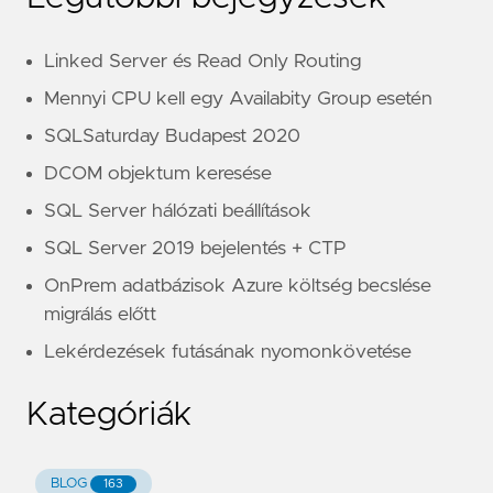
Linked Server és Read Only Routing
Mennyi CPU kell egy Availabity Group esetén
SQLSaturday Budapest 2020
DCOM objektum keresése
SQL Server hálózati beállítások
SQL Server 2019 bejelentés + CTP
OnPrem adatbázisok Azure költség becslése
migrálás előtt
Lekérdezések futásának nyomonkövetése
Kategóriák
BLOG
163