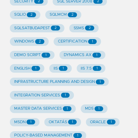
SECURITY
SQL SERVER 2008
2
2
SQLIO
SQLMCM
2
2
SQLSATBUDAPEST
SSMS
2
2
WINDOWS
CERTIFICATION
2
1
DEMO SCRIPT
DYNAMICS AX
1
1
ENGLISH
IIS
IIS 7.5
1
1
1
INFRASTRUCTURE PLANNING AND DESIGN
1
INTEGRATION SERVICES
1
MASTER DATA SERVICES
MDS
1
1
MSDN
OKTATÁS
ORACLE
1
1
1
POLICY-BASED MANAGEMENT
1