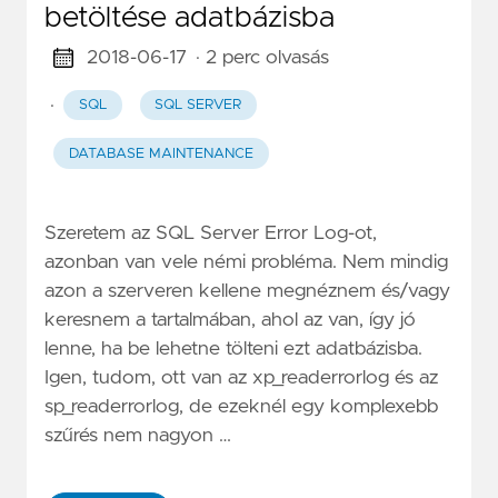
betöltése adatbázisba
2018-06-17
· 2 perc olvasás
·
SQL
SQL SERVER
DATABASE MAINTENANCE
Szeretem az SQL Server Error Log-ot,
azonban van vele némi probléma. Nem mindig
azon a szerveren kellene megnéznem és/vagy
keresnem a tartalmában, ahol az van, így jó
lenne, ha be lehetne tölteni ezt adatbázisba.
Igen, tudom, ott van az xp_readerrorlog és az
sp_readerrorlog, de ezeknél egy komplexebb
szűrés nem nagyon …