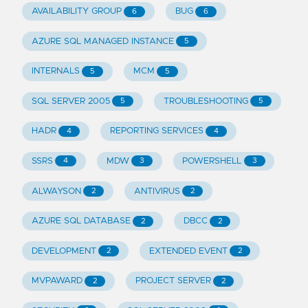
AVAILABILITY GROUP
BUG
6
6
AZURE SQL MANAGED INSTANCE
5
INTERNALS
MCM
5
5
SQL SERVER 2005
TROUBLESHOOTING
5
5
HADR
REPORTING SERVICES
4
4
SSRS
MDW
POWERSHELL
4
3
3
ALWAYSON
ANTIVIRUS
2
2
AZURE SQL DATABASE
DBCC
2
2
DEVELOPMENT
EXTENDED EVENT
2
2
MVPAWARD
PROJECT SERVER
2
2