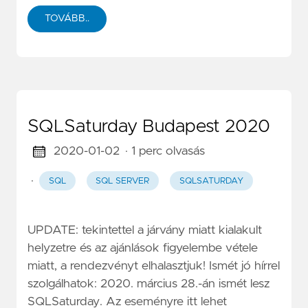
TOVÁBB..
SQLSaturday Budapest 2020
2020-01-02
· 1 perc olvasás
·
SQL
SQL SERVER
SQLSATURDAY
UPDATE: tekintettel a járvány miatt kialakult
helyzetre és az ajánlások figyelembe vétele
miatt, a rendezvényt elhalasztjuk! Ismét jó hírrel
szolgálhatok: 2020. március 28.-án ismét lesz
SQLSaturday. Az eseményre itt lehet