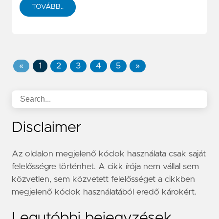
TOVÁBB..
«
1
2
3
4
5
»
Disclaimer
Az oldalon megjelenő kódok használata csak saját
felelősségre történhet. A cikk írója nem vállal sem
közvetlen, sem közvetett felelősséget a cikkben
megjelenő kódok használatából eredő károkért.
Legutóbbi bejegyzések