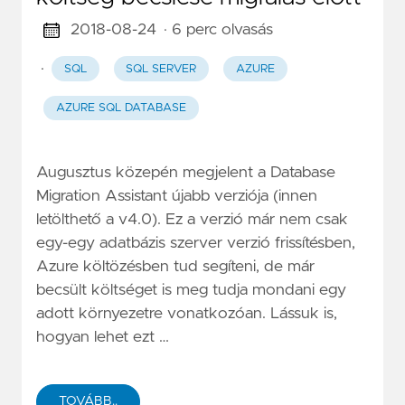
2018-08-24
· 6 perc olvasás
·
SQL
SQL SERVER
AZURE
AZURE SQL DATABASE
Augusztus közepén megjelent a Database
Migration Assistant újabb verziója (innen
letölthető a v4.0). Ez a verzió már nem csak
egy-egy adatbázis szerver verzió frissítésben,
Azure költözésben tud segíteni, de már
becsült költséget is meg tudja mondani egy
adott környezetre vonatkozóan. Lássuk is,
hogyan lehet ezt …
TOVÁBB..