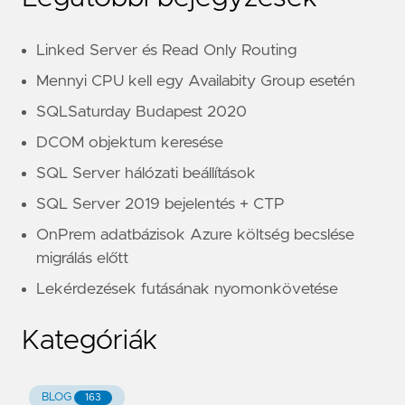
Linked Server és Read Only Routing
Mennyi CPU kell egy Availabity Group esetén
SQLSaturday Budapest 2020
DCOM objektum keresése
SQL Server hálózati beállítások
SQL Server 2019 bejelentés + CTP
OnPrem adatbázisok Azure költség becslése
migrálás előtt
Lekérdezések futásának nyomonkövetése
Kategóriák
BLOG
163