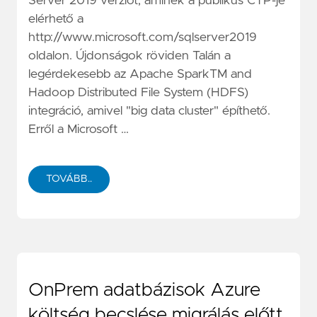
Server 2019 verziót, aminek a publikus CTP-je
elérhető a
http://www.microsoft.com/sqlserver2019
oldalon. Újdonságok röviden Talán a
legérdekesebb az Apache SparkTM and
Hadoop Distributed File System (HDFS)
integráció, amivel "big data cluster" építhető.
Erről a Microsoft …
TOVÁBB..
OnPrem adatbázisok Azure
költség becslése migrálás előtt