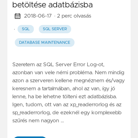
betöltése adatbázisba
2018-06-17
· 2 perc olvasás
·
SQL
SQL SERVER
DATABASE MAINTENANCE
Szeretem az SQL Server Error Log-ot,
azonban van vele némi probléma. Nem mindig
azon a szerveren kellene megnéznem és/vagy
keresnem a tartalmában, ahol az van, így jó
lenne, ha be lehetne tölteni ezt adatbázisba.
Igen, tudom, ott van az xp_readerrorlog és az
sp_readerrorlog, de ezeknél egy komplexebb
szűrés nem nagyon …