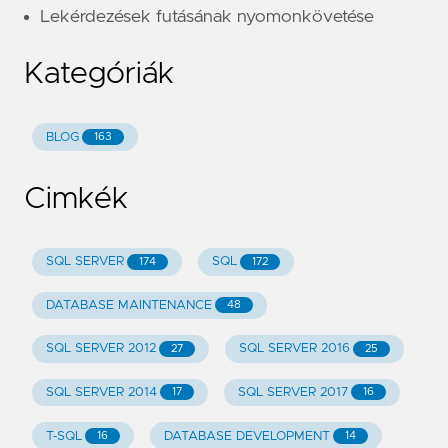
Lekérdezések futásának nyomonkövetése
Kategóriák
BLOG
163
Cimkék
SQL SERVER
SQL
174
172
DATABASE MAINTENANCE
48
SQL SERVER 2012
SQL SERVER 2016
27
25
SQL SERVER 2014
SQL SERVER 2017
17
16
T-SQL
DATABASE DEVELOPMENT
16
14