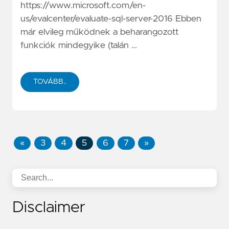
https://www.microsoft.com/en-
us/evalcenter/evaluate-sql-server-2016
Ebben
már elvileg működnek a beharangozott
funkciók mindegyike (talán …
TOVÁBB..
«
3
4
5
6
7
»
Disclaimer