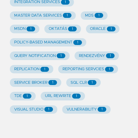
INTEGRATION SERVICES
1
MASTER DATA SERVICES
MDS
1
1
MSDN
OKTATÁS
ORACLE
1
1
1
POLICY-BASED MANAGEMENT
1
QUERY NOTIFICATION
RENDEZVÉNY
1
1
REPLICATION
REPORTING SERVCIES
1
1
SERVICE BROKER
SQL CLR
1
1
TDE
URL REWRITE
1
1
VISUAL STUDIO
VULNERABILITY
1
1