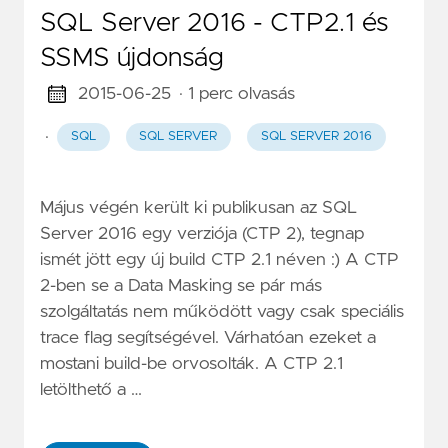
SQL Server 2016 - CTP2.1 és
SSMS újdonság
2015-06-25
· 1 perc olvasás
·
SQL
SQL SERVER
SQL SERVER 2016
Május végén került ki publikusan az SQL
Server 2016 egy verziója (CTP 2), tegnap
ismét jött egy új build CTP 2.1 néven :) A CTP
2-ben se a Data Masking se pár más
szolgáltatás nem működött vagy csak speciális
trace flag segítségével. Várhatóan ezeket a
mostani build-be orvosolták. A CTP 2.1
letölthető a …