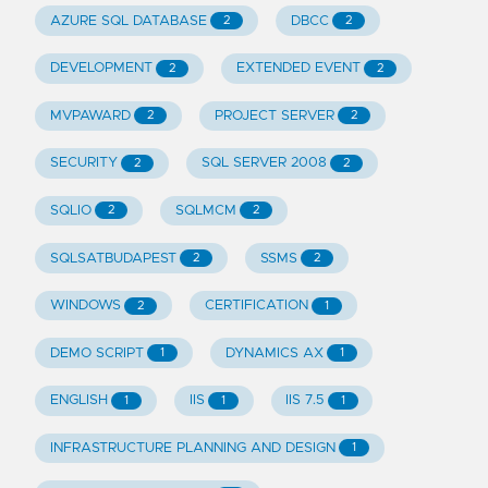
AZURE SQL DATABASE
DBCC
2
2
DEVELOPMENT
EXTENDED EVENT
2
2
MVPAWARD
PROJECT SERVER
2
2
SECURITY
SQL SERVER 2008
2
2
SQLIO
SQLMCM
2
2
SQLSATBUDAPEST
SSMS
2
2
WINDOWS
CERTIFICATION
2
1
DEMO SCRIPT
DYNAMICS AX
1
1
ENGLISH
IIS
IIS 7.5
1
1
1
INFRASTRUCTURE PLANNING AND DESIGN
1