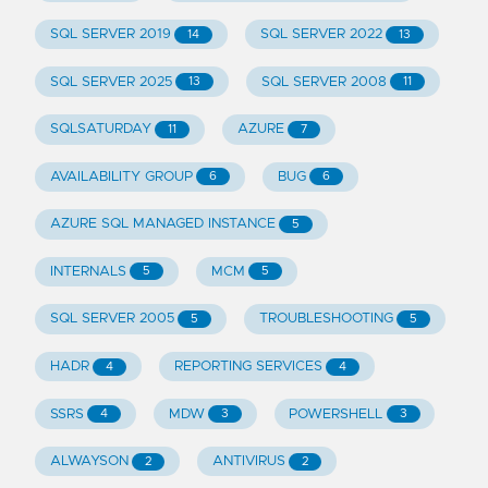
SQL SERVER 2019
SQL SERVER 2022
14
13
SQL SERVER 2025
SQL SERVER 2008
13
11
SQLSATURDAY
AZURE
11
7
AVAILABILITY GROUP
BUG
6
6
AZURE SQL MANAGED INSTANCE
5
INTERNALS
MCM
5
5
SQL SERVER 2005
TROUBLESHOOTING
5
5
HADR
REPORTING SERVICES
4
4
SSRS
MDW
POWERSHELL
4
3
3
ALWAYSON
ANTIVIRUS
2
2