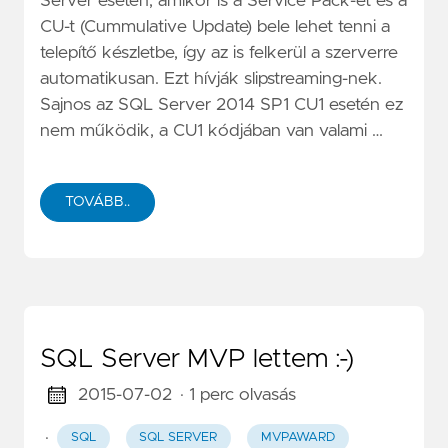
Server esetén, amikor is a Service Pack-et és a
CU-t (Cummulative Update) bele lehet tenni a
telepítő készletbe, így az is felkerül a szerverre
automatikusan. Ezt hívják slipstreaming-nek.
Sajnos az SQL Server 2014 SP1 CU1 esetén ez
nem működik, a CU1 kódjában van valami …
TOVÁBB..
SQL Server MVP lettem :-)
2015-07-02
· 1 perc olvasás
·
SQL
SQL SERVER
MVPAWARD