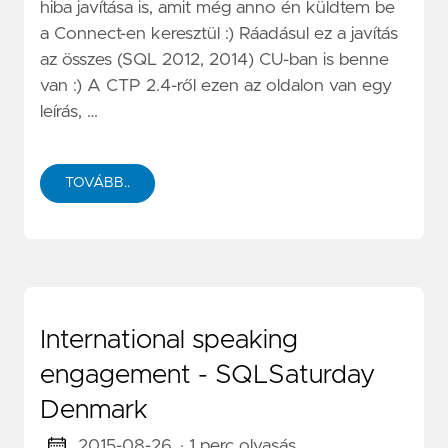
hiba javítása is, amit még anno én küldtem be
a Connect-en keresztül :) Ráadásul ez a javítás
az összes (SQL 2012, 2014) CU-ban is benne
van :) A CTP 2.4-ről ezen az oldalon van egy
leírás, …
TOVÁBB..
International speaking
engagement - SQLSaturday
Denmark
2015-08-26
· 1 perc olvasás