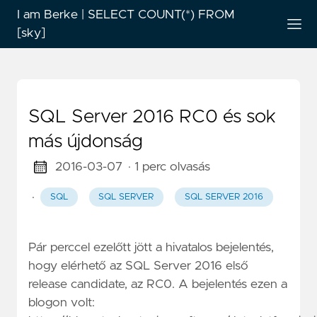
I am Berke | SELECT COUNT(*) FROM
[sky]
SQL Server 2016 RC0 és sok
más újdonság
2016-03-07
· 1 perc olvasás
·
SQL
SQL SERVER
SQL SERVER 2016
Pár perccel ezelőtt jött a hivatalos bejelentés,
hogy elérhető az SQL Server 2016 első
release candidate, az RC0. A bejelentés ezen a
blogon volt: