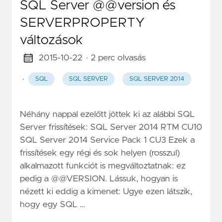
SQL Server @@version és
SERVERPROPERTY
változások
2015-10-22
· 2 perc olvasás
·
SQL
SQL SERVER
SQL SERVER 2014
Néhány nappal ezelőtt jöttek ki az alábbi SQL
Server frissítések: SQL Server 2014 RTM CU10
SQL Server 2014 Service Pack 1 CU3 Ezek a
frissítések egy régi és sok helyen (rosszul)
alkalmazott funkciót is megváltoztatnak: ez
pedig a @@VERSION. Lássuk, hogyan is
nézett ki eddig a kimenet: Ugye ezen látszik,
hogy egy SQL …